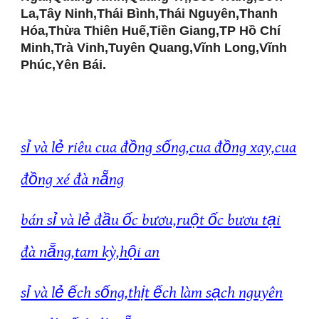
La,Tây Ninh,Thái Bình,Thái Nguyên,Thanh
Hóa,Thừa Thiên Huế,Tiền Giang,TP Hồ Chí
Minh,Trà Vinh,Tuyên Quang,Vĩnh Long,Vĩnh
Phúc,Yên Bái.
sỉ và lẻ riêu cua đồng sống,cua đồng xay,cua
đồng xé đà nẵng
bán sỉ và lẻ đầu ốc bươu,ruột ốc bươu tại
đà nẵng,tam kỳ,hội an
sỉ và lẻ ếch sống,thịt ếch làm sạch nguyên