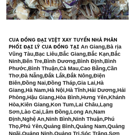
CUA ĐỒNG ĐẠI VIỆT XAY TUYỂN NHÀ PHÂN
PHỐI ĐẠI LÝ CUA ĐỒNG TẠI
An Giang,Bà rịa
Vũng Tàu,Bạc Liêu,Bắc Giang,Bắc Kạn,Bắc
Ninh,Bến Tre,Bình Dương,Bình Định,Bình
Phước,Bình Thuận,Cà Mau,Cao Bằng,Cần
Thơ,Đà Nẵng,Đắk Lắk,Đắk Nông,Điện
Biên,Đồng Nai,Đồng Tháp,Gia Lai,Hà
Giang,Hà Nam,Hà Nội,Hà Tĩnh,Hải Dương,Hải
Phòng,Hậu Giang,Hòa Bình,Hưng Yên,Khánh
Hòa,Kiên Giang,Kon Tum,Lai Châu,Lạng
Sơn,Lào Cai,Lâm Đồng,Long An,Nam
Định,Nghệ An,Ninh Bình,Ninh Thuận,Phú
Thọ,Phú Yên,Quảng Bình,Quảng Nam,Quảng
Ngãi,Quảng Ninh,Quảng Trị,Sóc Trăng,Sơn