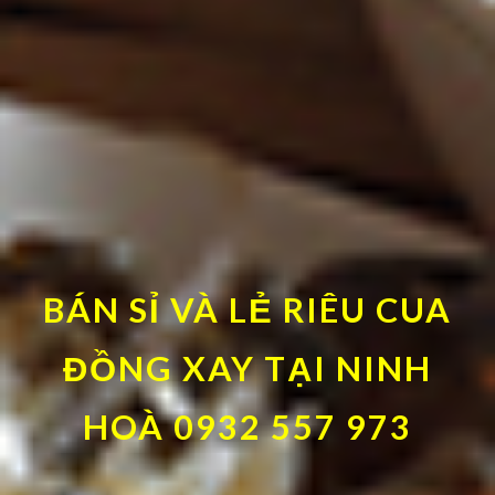
BÁN SỈ VÀ LẺ RIÊU CUA
ĐỒNG XAY TẠI NINH
HOÀ 0932 557 973