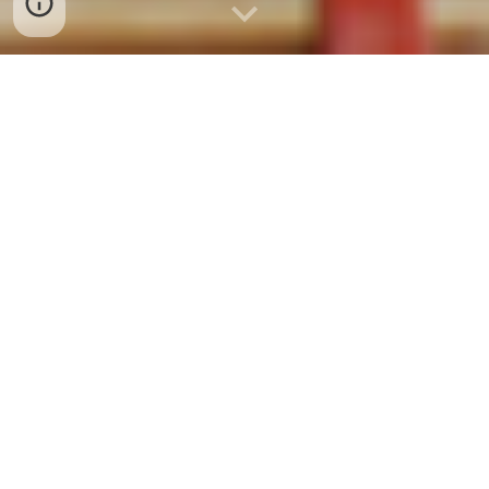
BÁN SỈ VÀ LẺ RIÊU CUA ĐỒNG XAY
TẠI NINH HOÀ 0932 557 973
BÁN SỈ VÀ LẺ RIÊU CUA ĐỒNG XAY TẠI
NINH HÒA – KHÁNH HÒA
🦀
📞
Liên hệ: 0932 557 973
Bạn đang tìm nguồn
riêu cua đồng xay
tươi
ngon, sạch, giá sỉ tốt tại
Ninh Hòa – Khánh
Hòa
?
👉
VỰA CUA ĐỒNG NINH HÒA
chuyên
cung cấp
sỉ và lẻ
các mặt hàng: