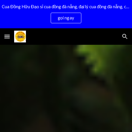
Cua Đồng Hữu Đạo sỉ cua đồng đà nẵng, đại lý cua đồng đà nẵng, cua xay đà nẵng, cua đồng sống,bán cua đồng tại đà nẵng 0932 557 973
Skip to main content
Skip to navigation
gọi ngay