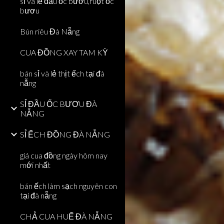
sỉ và lẻ đầu ốc bươu,ruột ốc
bươu
Bún riêu Đà Nẵng
CUA ĐỒNG XAY TAM KỲ
bán sỉ và lẻ thịt ếch tại đà
nẵng
SỈ ĐẦU ỐC BƯƠU ĐÀ
NẴNG
SỈ ẾCH ĐỒNG ĐÀ NẴNG
giá cua đồng ngày hôm nay
mới nhất
bán ếch làm sạch nguyên con
tại đà nẵng
CHẢ CUA HUẾ ĐÀ NẴNG