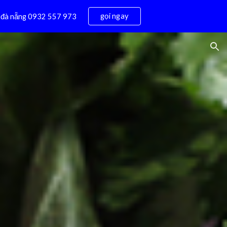
gọi ngay
ại đà nẵng 0932 557 973
ion