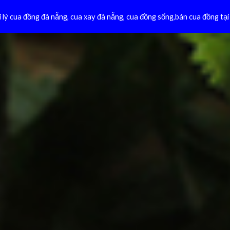
 lý cua đồng đà nẵng, cua xay đà nẵng, cua đồng sống,bán cua đồng t
ip to main content
Skip to navigat