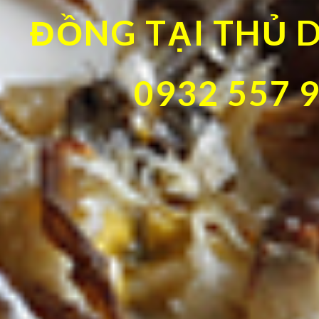
ĐỒNG TẠI THỦ 
0932 557 