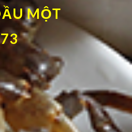
DẦU MỘT
973