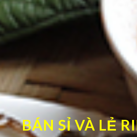
BÁN SỈ VÀ LẺ R