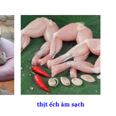
thịt ếch àm sạch