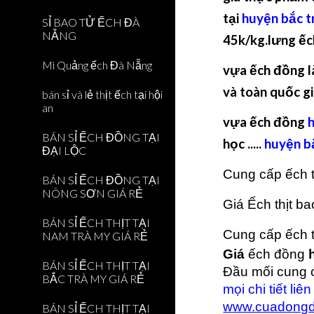
tại
huyện bắc t
SỈ BAO TỬ ẾCH ĐÀ
NẴNG
45k/kg.lưng ếc
Mì Quảng ếch Đà Nẵng
vựa ếch đồng l
và toàn quốc gi
bán sỉ và lẻ thịt ếch tại hội
an
vựa ếch đồng
BÁN SỈ ẾCH ĐỒNG TẠI
học .....
huyện b
ĐẠI LỘC
Cung cấp ếch t
BÁN SỈ ẾCH ĐỒNG TẠI
NÔNG SƠN GIÁ RẺ
Giá Ếch thịt b
BÁN SỈ ẾCH THỊT TẠI
Cung cấp ếch t
NAM TRÀ MY GIÁ RẺ
Giá
ếch đồng
BÁN SỈ ẾCH THỊT TẠI
Đầu mối cung c
BẮC TRÀ MY GIÁ RẺ
mọi chi tiết li
www.cuadong
BÁN SỈ ẾCH THỊT TẠI