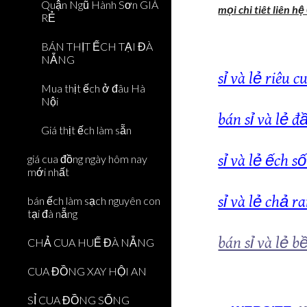
Quận Ngũ Hành Sơn GIÁ
mọi chi tiêt liên 
RẺ
BÁN THỊT ẾCH TẠI ĐÀ
NẴNG
sỉ và lẻ riêu
Mua thịt ếch ở đâu Hà
Nội
bán sỉ và lẻ 
Giá thịt ếch làm sẵn
sỉ và lẻ ếch 
giá cua đồng ngày hôm nay
mới nhất
sỉ và lẻ chả r
bán ếch làm sạch nguyên con
tại đà nẵng
bán sỉ và lẻ b
CHẢ CUA HUẾ ĐÀ NẴNG
CUA ĐỒNG XAY HỘI AN
SỈ CUA ĐỒNG SỐNG