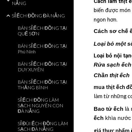
Cách làm thịt 
NẴNG
biến được món 
SỈ ẾCH ĐỒNG ĐÀ NẴNG
ngon hơn.
BÁN SỈ ẾCH ĐỒNG TẠI
Cách sơ chế ế
QUẾ SƠN
Loại bỏ một s
BÁN SỈ ẾCH ĐỒNG TẠI
Phú Ninh
Loại bỏ nội tạ
BÁN SỈ ẾCH ĐỒNG TẠI
Rửa sạch ếch
DUY XUYÊN
Chần thịt ếch
BÁN SỈ ẾCH ĐỒNG TẠI
mua thịt ếch đ
THĂNG BÌNH
làm từ những c
SỈ ẾCH ĐỒNG LÀM
SẠCH NGUYÊN CON
Bao tử ếch
là 
ĐÀ NẴNG
ếch
khìa nước
SỈ ĐÙI ẾCH ĐỒNG LÀM
SẠCH ĐÀ NẴNG
giá thực phẩm 