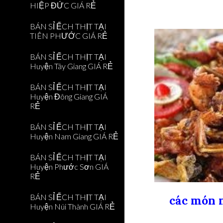
HIỆP ĐỨC GIÁ RẺ
BÁN SỈ ẾCH THỊT TẠI
TIÊN PHƯỚC GIÁ RẺ
BÁN SỈ ẾCH THỊT TẠI
Huyện Tây Giang GIÁ RẺ
BÁN SỈ ẾCH THỊT TẠI
Huyện Đông Giang GIÁ
RẺ
BÁN SỈ ẾCH THỊT TẠI
Huyện Nam Giang GIÁ RẺ
BÁN SỈ ẾCH THỊT TẠI
Huyện Phước Sơn GIÁ
RẺ
BÁN SỈ ẾCH THỊT TẠI
các món n
Huyện Núi Thành GIÁ RẺ