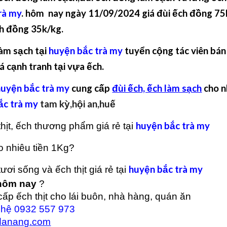
rà my
. hôm nay ngày 11/09/2024 giá đùi ếch đồng 75
h đồng 35k/kg.
àm sạch tại
huyện bắc trà my
tuyển cộng tác viên bán
á cạnh tranh tại vựa ếch.
huyện bắc trà my
cung cấp
đùi ếch, ếch làm sạch
cho n
ắc trà my
tam kỳ,hội an,huế
huyện bắc trà my
hịt, ếch thương phẩm giá rẻ tại
ao nhiêu tiền 1Kg?
huyện bắc trà my
ươi sống và ếch th
ị
t giá rẻ tại
hôm nay
?
ấp ếch thịt cho lái buôn, nhà hàng, quán ăn
ên hệ 0932 557 973
danang.com