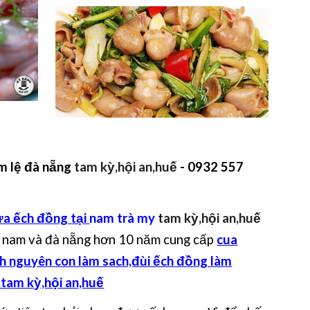
m lệ đà nẵng
tam kỳ,hội an,huế
- 0932 557
a ếch đồng tại
nam trà my
tam kỳ,hội an,huế
 nam và đà nẵng hơn 10 năm cung cấp
cua
h nguyên con làm sach,đùi ếch đồng làm
.tam kỳ,hội an,huế