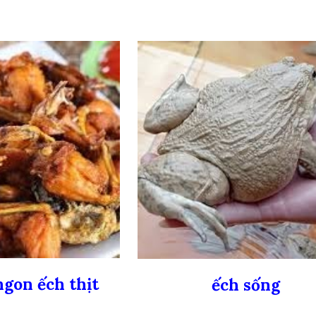
gon ếch thịt
ếch sống