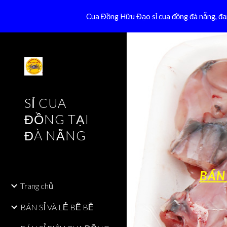
Cua Đồng Hữu Đạo sỉ cua đồng đà nẵng, đại
Sk
SỈ CUA
ĐỒNG TẠI
ĐÀ NẴNG
BÁN
Trang chủ
BÁN SỈ VÀ LẺ BỀ BỀ