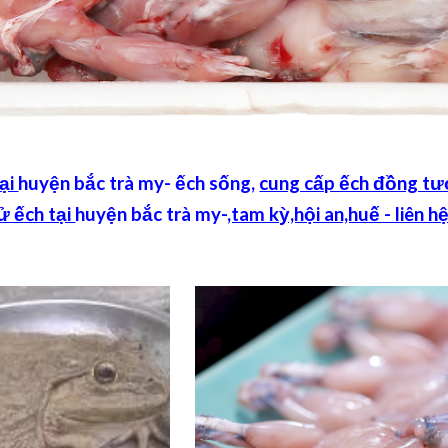
ại
huyện bắc trà my
- ếch sống,
cung cấp ếch đồng tươ
ử ếch tại
huyện bắc trà my
-
,tam kỳ,hội an,huế - liên 