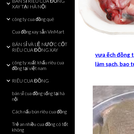
BÁN SỈ RIÊU CUA ĐỒNG
XAY TẠI HÀ NỘI
công ty cua đồng quê
Cua đồng xay sẵn VinMart
BÁN SỈ VÀ LẺ NƯỚC CỐT
RIÊU CUA ĐỒNG XAY
vựa ếch đồng t
công ty xuất khẩu riêu cua
làm sạch, bao t
đồng tại việt nam
RIÊU CUA ĐỒNG
bán sỉ cua đồng sống tại hà
nội
Cách nấu bún riêu cua đồng
Trẻ an nhiều cua đồng có tốt
không