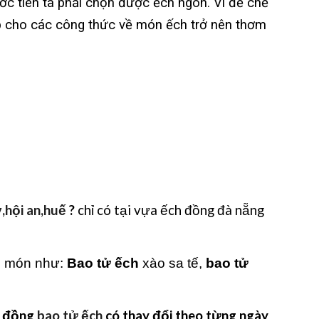
ớc tiên ta phải chọn được ếch ngon. Vì để chế
p cho các công thức về món ếch trở nên thơm
,hội an,huế
?
chỉ có tại vựa ếch đồng đà nẵng
ác món như:
Bao tử ếch
xào sa tế,
bao tử
h đồng
bao tử ếch
có thay đổi theo từng ngày