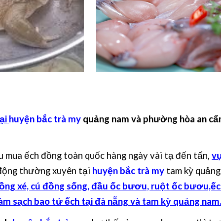
tại
huyện bắc trà my
quảng nam và phường hòa an cẩ
u mua ếch đồng toàn quốc hàng ngày vài tạ đến tấn,
vự
 động thường xuyên tại
huyện bắc trà my
tam kỳ quảng
ồng xé, cú đồng sống, đầu ốc bươu, ruột ốc bươu,ếc
làm sạch bao tử ếch tại đà nẵng và tam kỳ quảng nam