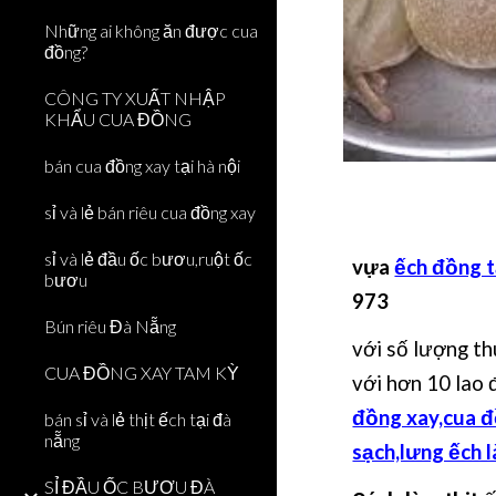
Những ai không ăn được cua
đồng?
CÔNG TY XUẤT NHẬP
KHẨU CUA ĐỒNG
bán cua đồng xay tại hà nội
sỉ và lẻ bán riêu cua đồng xay
sỉ và lẻ đầu ốc bươu,ruột ốc
vựa
ếch đồng 
bươu
973
Bún riêu Đà Nẵng
với số lượng th
CUA ĐỒNG XAY TAM KỲ
với hơn 10 lao
đồng xay,cua đ
bán sỉ và lẻ thịt ếch tại đà
nẵng
sạch,lưng ếch 
SỈ ĐẦU ỐC BƯƠU ĐÀ