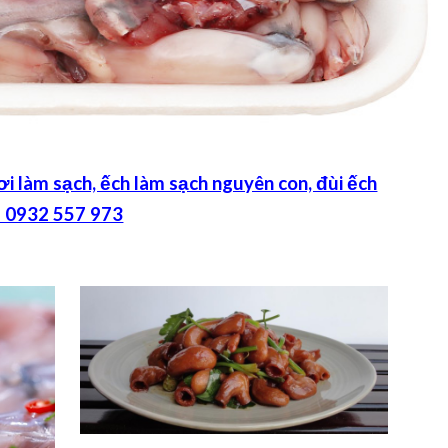
i làm sạch, ếch làm sạch nguyên con, đùi ếch
hệ 0932 557 973