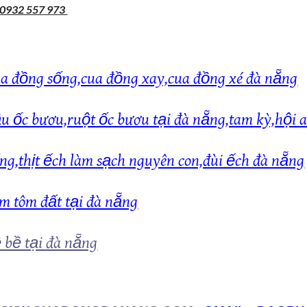
hệ 0932 557 973
 cua đồng sống,cua đồng xay,cua đồng xé đà nẵng
đầu ốc bươu,ruột ốc bươu tại đà nẵng,tam kỳ,hội 
sống,thịt ếch làm sạch nguyên con,đùi ếch đà nẵng
am tôm đất tại đà nẵng
ề bề tại đà nẵng