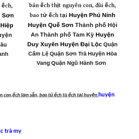
bán ếch thịt nguyên con, đùi ếch,
 ếch,
Huyện Phú Ninh
bao tử ếch tại
g Sơn
Huyện Quế Sơn
Thành phố Hội
 Hiệp
An
Thành phố Tam Kỳ
Huyện
uyện
Duy Xuyên Huyện Đại Lộc
Quận
hâu
Cẩm Lệ
Quận Sơn Trà
Huyện Hòa
anh
Vang
Quận Ngũ Hành Sơn
huyện
ên con,ếch làm sẵn, bao tủ ếch tù ếch tại huyện
c trà my