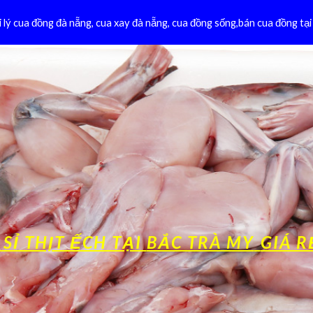
 lý cua đồng đà nẵng, cua xay đà nẵng, cua đồng sống,bán cua đồng t
ip to main content
Skip to navigat
 SỈ THỊT ẾCH TẠI
BẮC TRÀ MY
GIÁ R