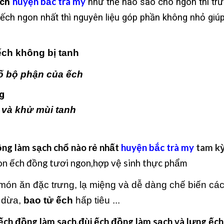
huyện bắc trà my
ếch
như thế nào sao cho ngon thì trư
ếch ngon nhất thì nguyên liệu góp phần không nhỏ giú
ch không bị tanh
ố bộ phận của ếch
ng
 và khử mùi tanh
ồng làm sạch chổ nào rẻ nhất
huyện bắc trà my
tam kỳ
on ếch đồng tươi ngon,hợp vệ sinh thực phẩm
món ăn đặc trưng, lạ miệng và dễ dàng chế biến c
 dừa,
bao tử ếch
hấp tiêu ...
ếch đồng làm sạch,đùi ếch đồng làm sạch và lưng ếc