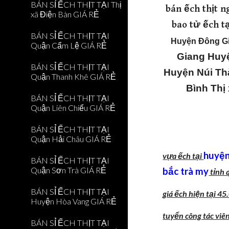
BÁN SỈ ẾCH THỊT TẠI Thị
bán ếch thịt n
xã Điện Bàn GIÁ RẺ
bao tử ếch t
BÁN SỈ ẾCH THỊT TẠI
Huyện Đông G
Quận Cẩm Lệ GIÁ RẺ
Giang
Huy
BÁN SỈ ẾCH THỊT TẠI
Huyện Núi Th
Quận Thanh Khê GIÁ RẺ
Bình
Thị
BÁN SỈ ẾCH THỊT TẠI
Quận Liên Chiểu GIÁ RẺ
BÁN SỈ ẾCH THỊT TẠI
Quận Hải Châu GIÁ RẺ
huyện
vựa ếch tại
BÁN SỈ ẾCH THỊT TẠI
Quận Sơn Trà GIÁ RẺ
bắc trà my
tỉnh 
BÁN SỈ ẾCH THỊT TẠI
giá ếch hiện tại 4
Huyện Hòa Vang GIÁ RẺ
tuyển công tác viên
BÁN SỈ ẾCH THỊT TẠI