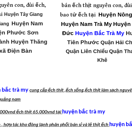
guyên con, đùi ếch,
bán ếch thịt nguyên con, đùi
ại
Huyện Nôn
Huyện Tây Giang
bao tử ếch tại
Huyện Nam
Huyện Nam Trà My
Huyện
iang
ện Phước Sơn
Đức
Huyện Bắc Trà My
H
ành
Huyện Thăng
Tiên Phước
Quận Hải C
 xã Điện Bàn
Quận Liên Chiểu
Quận Th
Khê
 bắc trà my
cung cấp ếch thịt ,ếch sống,ếch thịt làm sạch nguy
quảng nam
huyện bắc trà my
5.000vnd ếch thịt 65.000vnd tại
huyện bắ
 , hợp tác kho đông lạnh phân phối bán sỉ và lẻ thịt ếch